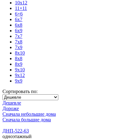
10x12
11×11
6×6
6x7
6x8
6x9
7x7
7x8
7x9
8x10
8x8
8x9
9x10
9x12
9x9
Сортировать по:
Дешевле
Дороже
Сначала небольшие дома
Сначала большие дома
ДНП-522-63
одноэтажный