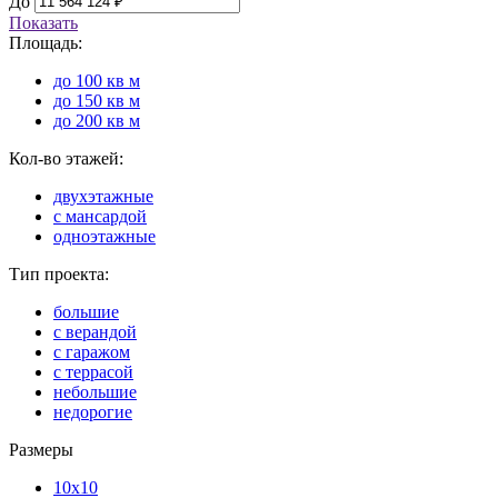
До
Показать
Площадь:
до 100 кв м
до 150 кв м
до 200 кв м
Кол-во этажей:
двухэтажные
с мансардой
одноэтажные
Тип проекта:
большие
с верандой
с гаражом
с террасой
небольшие
недорогие
Размеры
10x10