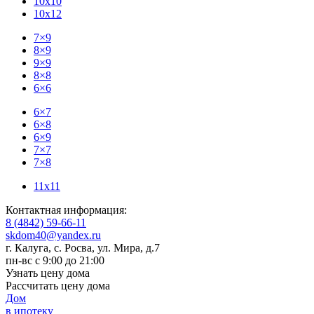
10x10
10x12
7×9
8×9
9×9
8×8
6×6
6×7
6×8
6×9
7×7
7×8
11x11
Контактная информация:
8 (4842) 59-66-11
skdom40@yandex.ru
г. Калуга, с. Росва
,
ул. Мира, д.7
пн-вс с 9:00 до 21:00
Узнать цену дома
Рассчитать цену дома
Дом
в ипотеку