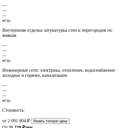
—
—
—
есть
Внутренняя отделка: штукатурка стен и перегородок по
маякам
—
—
—
есть
Инженерные сети: электрика, отопление, водоснабжение
холодное и горячее, канализация
—
—
—
есть
Стоимость:
от 2 091 804 ₽
Узнать точную цену
От
11 229 ₽/мес.