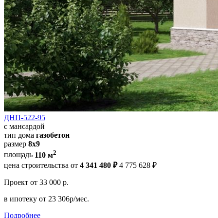
ДНП-522-95
с мансардой
тип дома
газобетон
размер
8х9
2
площадь
110 м
цена строительства от
4 341 480 ₽
4 775 628 ₽
Проект
от 33 000 р.
в ипотеку
от 23 306р/мес.
Подробнее