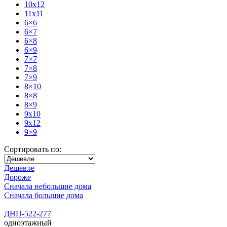
10x12
11x11
6×6
6×7
6×8
6×9
7×7
7×8
7×9
8×10
8×8
8×9
9x10
9x12
9×9
Сортировать по:
Дешевле
Дороже
Сначала небольшие дома
Сначала большие дома
ДНП-522-277
одноэтажный