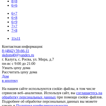
8×8
6×6
6×7
6×8
6×9
7×7
7×8
11x11
Контактная информация:
8 (4842) 59-66-11
skdom40@yandex.ru
г. Калуга, с. Росва
,
ул. Мира, д.7
пн-вс с 9:00 до 21:00
Узнать цену дома
Рассчитать цену дома
Дом
в ипотеку
На нашем сайте используются cookie–файлы, в том числе
сервисов веб–аналитики. Используя сайт, вы
соглашаетесь на
обработку персональных данных
при помощи cookie–файлов.
Подробнее об обработке персональных данных вы можете
узнать в
Политике конфиденциальности
.