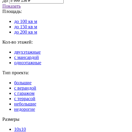
До
Показать
Площадь:
до 100 кв м
до 150 кв м
до 200 кв м
Кол-во этажей:
двухэтажные
с мансардой
одноэтажные
Тип проекта:
большие
с верандой
с гаражом
с террасой
небольшие
недорогие
Размеры
10x10