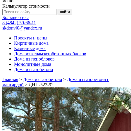
меню
Калькулятор стоимости
Больше о нас
8 (4842) 59-66-11
skdom40@yandex.ru
Проекты и цены
Кирпичные дома
Каменные дома
Дома из керамзитобетонных блоков
Дома из пеноблоков
Монолитные дома
Дома из газобетона
Главная
>
Дома из газобетона
>
Дома из газобетона с
мансардой
>
ДНП-522-92