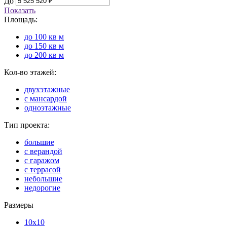
До
Показать
Площадь:
до 100 кв м
до 150 кв м
до 200 кв м
Кол-во этажей:
двухэтажные
с мансардой
одноэтажные
Тип проекта:
большие
с верандой
с гаражом
с террасой
небольшие
недорогие
Размеры
10x10