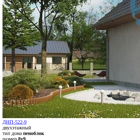
ДНП-522-9
двухэтажный
тип дома
пеноблок
размер
8х9