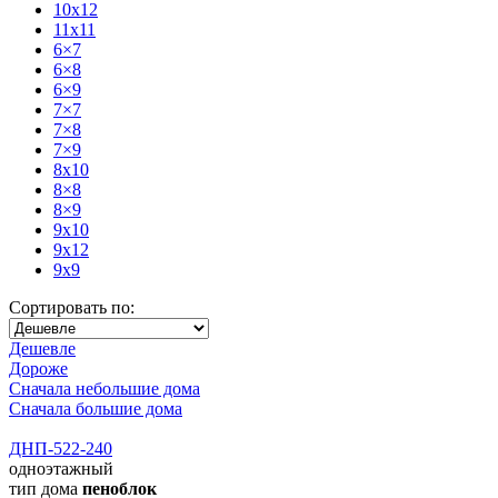
10x12
11x11
6×7
6×8
6×9
7×7
7×8
7×9
8x10
8×8
8×9
9x10
9x12
9x9
Сортировать по:
Дешевле
Дороже
Сначала небольшие дома
Сначала большие дома
ДНП-522-240
одноэтажный
тип дома
пеноблок