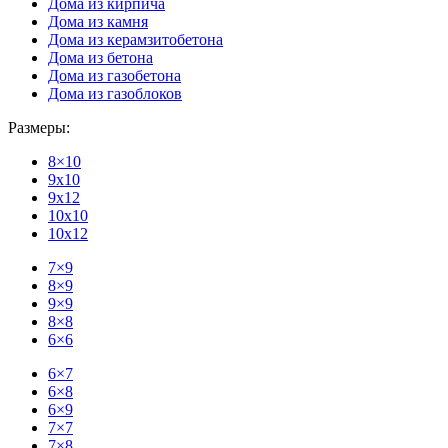
Дома из кирпича
Дома из камня
Дома из керамзитобетона
Дома из бетона
Дома из газобетона
Дома из газоблоков
Размеры:
8×10
9x10
9x12
10x10
10x12
7×9
8×9
9×9
8×8
6×6
6×7
6×8
6×9
7×7
7×8