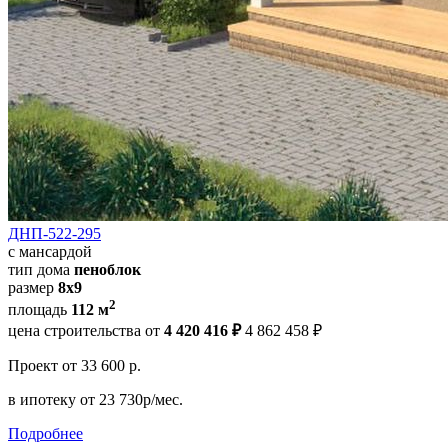
ДНП-522-295
с мансардой
тип дома
пеноблок
размер
8x9
2
площадь
112 м
цена строительства от
4 420 416 ₽
4 862 458 ₽
Проект
от 33 600 р.
в ипотеку
от 23 730р/мес.
Подробнее