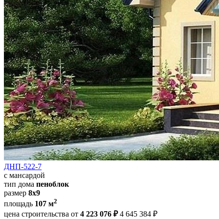
ДНП-522-7
с мансардой
тип дома
пеноблок
размер
8х9
2
площадь
107 м
цена строительства от
4 223 076 ₽
4 645 384 ₽