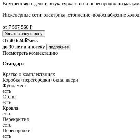
Внутренняя отделка: штукатурка стен и перегородок по маякам
—
Инженерные сети: электрика, отопление, водоснабжение холодн
—
от 7 567 560 ₽
Узнать точную цену
От
40 624 ₽/мес.
до 30 лет
в ипотеку
подробнее
Посмотреть комлектацию
Стандарт
Кратко о комплектациях
Коробка+перегородки+окна, двери
Фундамент
есть
Стены
есть
Кровля
есть
Перекрытия
есть
Перегородки
есть