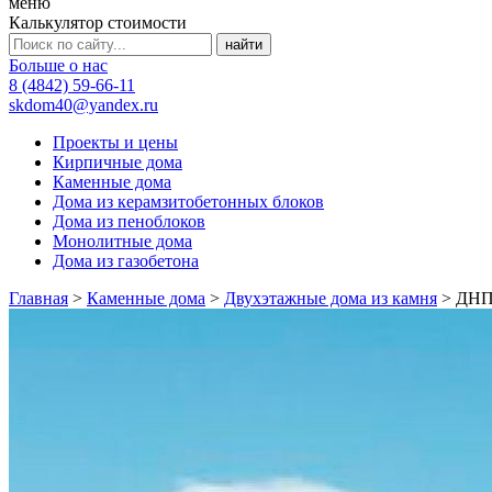
меню
Калькулятор стоимости
Больше о нас
8 (4842) 59-66-11
skdom40@yandex.ru
Проекты и цены
Кирпичные дома
Каменные дома
Дома из керамзитобетонных блоков
Дома из пеноблоков
Монолитные дома
Дома из газобетона
Главная
>
Каменные дома
>
Двухэтажные дома из камня
>
ДНП