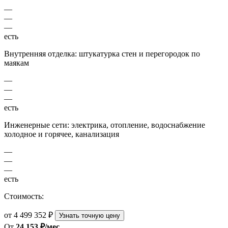
—
—
—
есть
Внутренняя отделка: штукатурка стен и перегородок по
маякам
—
—
—
есть
Инженерные сети: электрика, отопление, водоснабжение
холодное и горячее, канализация
—
—
—
есть
Стоимость:
от 4 499 352 ₽
Узнать точную цену
От
24 153 ₽/мес.