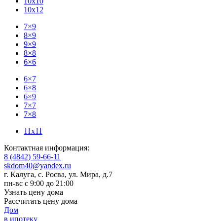
10x10
10x12
7×9
8×9
9×9
8×8
6×6
6×7
6×8
6×9
7×7
7×8
11x11
Контактная информация:
8 (4842) 59-66-11
skdom40@yandex.ru
г. Калуга, с. Росва
,
ул. Мира, д.7
пн-вс с 9:00 до 21:00
Узнать цену дома
Рассчитать цену дома
Дом
в ипотеку