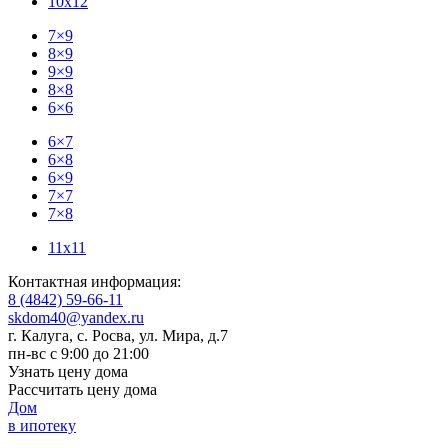
10x12
7×9
8×9
9×9
8×8
6×6
6×7
6×8
6×9
7×7
7×8
11x11
Контактная информация:
8 (4842) 59-66-11
skdom40@yandex.ru
г. Калуга, с. Росва
,
ул. Мира, д.7
пн-вс с 9:00 до 21:00
Узнать цену дома
Рассчитать цену дома
Дом
в ипотеку