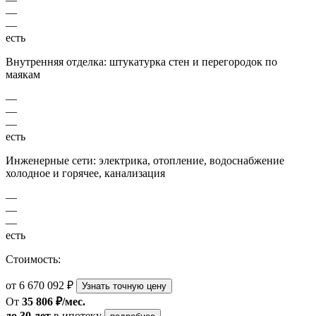
—
—
есть
Внутренняя отделка: штукатурка стен и перегородок по
маякам
—
—
—
есть
Инженерные сети: электрика, отопление, водоснабжение
холодное и горячее, канализация
—
—
—
есть
Стоимость:
от 6 670 092 ₽
Узнать точную цену
От
35 806 ₽/мес.
до 30 лет
в ипотеку