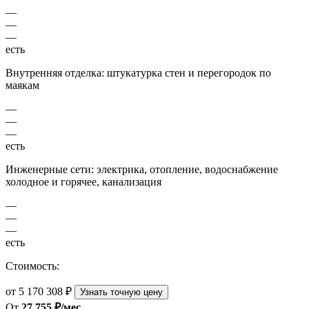
—
—
—
есть
Внутренняя отделка: штукатурка стен и перегородок по
маякам
—
—
—
есть
Инженерные сети: электрика, отопление, водоснабжение
холодное и горячее, канализация
—
—
—
есть
Стоимость:
от 5 170 308 ₽
Узнать точную цену
От
27 755 ₽/мес.