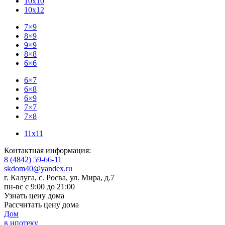
10x10
10x12
7×9
8×9
9×9
8×8
6×6
6×7
6×8
6×9
7×7
7×8
11x11
Контактная информация:
8 (4842) 59-66-11
skdom40@yandex.ru
г. Калуга, с. Росва
,
ул. Мира, д.7
пн-вс с 9:00 до 21:00
Узнать цену дома
Рассчитать цену дома
Дом
в ипотеку