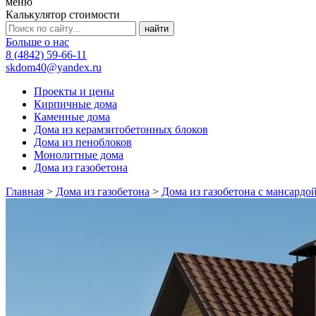
меню
Калькулятор стоимости
Больше о нас
8 (4842) 59-66-11
skdom40@yandex.ru
Проекты и цены
Кирпичные дома
Каменные дома
Дома из керамзитобетонных блоков
Дома из пеноблоков
Монолитные дома
Дома из газобетона
Главная
>
Дома из газобетона
>
Дома из газобетона с мансардо