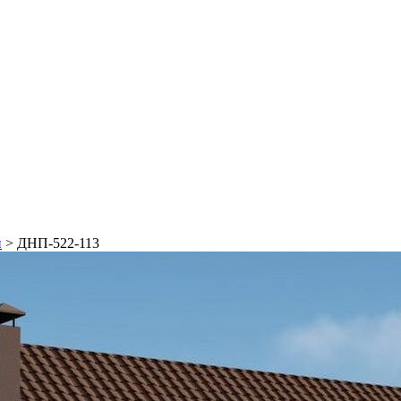
й
>
ДНП-522-113