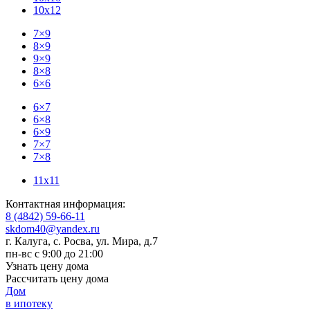
10x12
7×9
8×9
9×9
8×8
6×6
6×7
6×8
6×9
7×7
7×8
11x11
Контактная информация:
8 (4842) 59-66-11
skdom40@yandex.ru
г. Калуга, с. Росва
,
ул. Мира, д.7
пн-вс с 9:00 до 21:00
Узнать цену дома
Рассчитать цену дома
Дом
в ипотеку