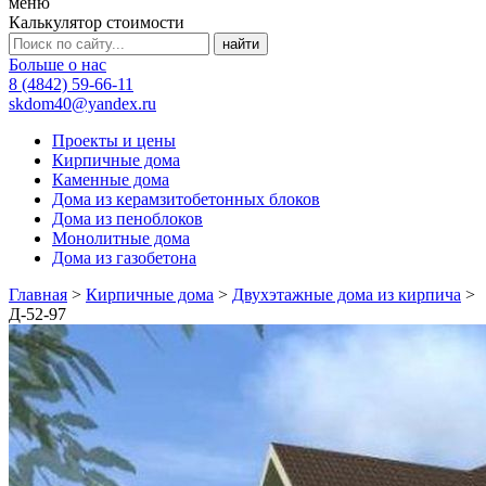
меню
Калькулятор стоимости
Больше о нас
8 (4842) 59-66-11
skdom40@yandex.ru
Проекты и цены
Кирпичные дома
Каменные дома
Дома из керамзитобетонных блоков
Дома из пеноблоков
Монолитные дома
Дома из газобетона
Главная
>
Кирпичные дома
>
Двухэтажные дома из кирпича
>
Д-52-97