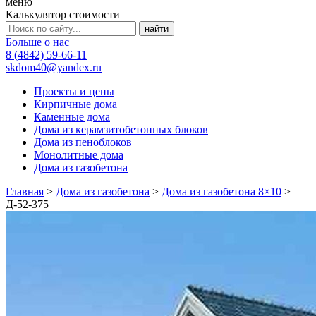
меню
Калькулятор стоимости
Больше о нас
8 (4842) 59-66-11
skdom40@yandex.ru
Проекты и цены
Кирпичные дома
Каменные дома
Дома из керамзитобетонных блоков
Дома из пеноблоков
Монолитные дома
Дома из газобетона
Главная
>
Дома из газобетона
>
Дома из газобетона 8×10
>
Д-52-375