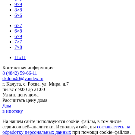
9×9
8×8
6×6
6×7
6×8
6×9
7×7
7×8
11x11
Контактная информация:
8 (4842) 59-66-11
skdom40@yandex.ru
г. Калуга, с. Росва
,
ул. Мира, д.7
пн-вс с 9:00 до 21:00
Узнать цену дома
Рассчитать цену дома
Дом
в ипотеку
На нашем сайте используются cookie–файлы, в том числе
сервисов веб–аналитики. Используя сайт, вы
соглашаетесь на
обработку персональных данных
при помощи cookie–файлов.