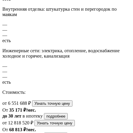
Внутренняя отделка: штукатурка стен и перегородок по
маякам
—
—
—
есть
Инженерные сети: электрика, отопление, водоснабжение
холодное и горячее, канализация
—
—
—
есть
Стоимость:
от 6 551 688 ₽
Узнать точную цену
От
35 171 ₽/мес.
до 30 лет
в ипотеку
подробнее
от 12 818 520 ₽
Узнать точную цену
От
68 813 ₽/мес.