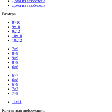
Дома из газобетона
Дома из газоблоков
Размеры:
8×10
9x10
9x12
10x10
10x12
7×9
8×9
9×9
8×8
6×6
6×7
6×8
6×9
7×7
7×8
11x11
Контактная информация: