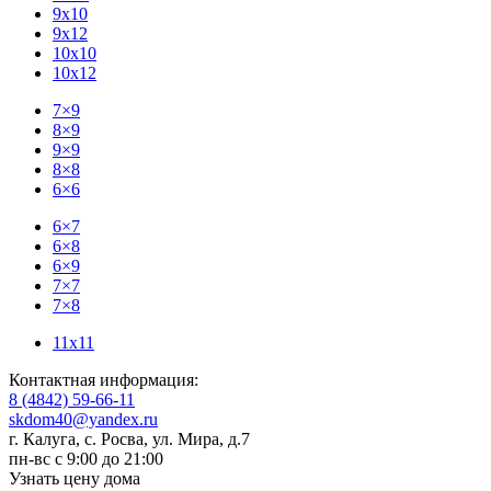
9x10
9x12
10x10
10x12
7×9
8×9
9×9
8×8
6×6
6×7
6×8
6×9
7×7
7×8
11x11
Контактная информация:
8 (4842) 59-66-11
skdom40@yandex.ru
г. Калуга, с. Росва
,
ул. Мира, д.7
пн-вс с 9:00 до 21:00
Узнать цену дома