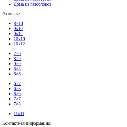
Дома из газоблоков
Размеры:
8×10
9x10
9x12
10x10
10x12
7×9
8×9
9×9
8×8
6×6
6×7
6×8
6×9
7×7
7×8
11x11
Контактная информация: