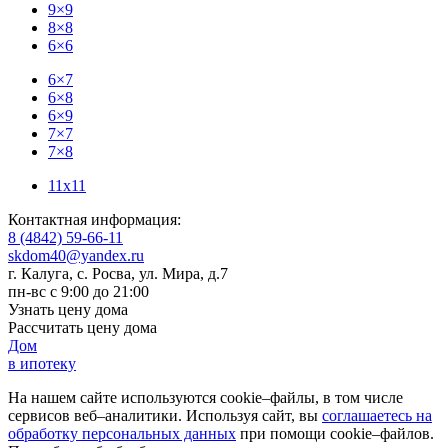
9×9
8×8
6×6
6×7
6×8
6×9
7×7
7×8
11x11
Контактная информация:
8 (4842) 59-66-11
skdom40@yandex.ru
г. Калуга, с. Росва
,
ул. Мира, д.7
пн-вс с 9:00 до 21:00
Узнать цену дома
Рассчитать цену дома
Дом
в ипотеку
На нашем сайте используются cookie–файлы, в том числе
сервисов веб–аналитики. Используя сайт, вы
соглашаетесь на
обработку персональных данных
при помощи cookie–файлов.