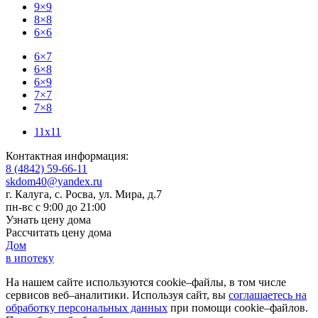
9×9
8×8
6×6
6×7
6×8
6×9
7×7
7×8
11x11
Контактная информация:
8 (4842) 59-66-11
skdom40@yandex.ru
г. Калуга, с. Росва
,
ул. Мира, д.7
пн-вс с 9:00 до 21:00
Узнать цену дома
Рассчитать цену дома
Дом
в ипотеку
На нашем сайте используются cookie–файлы, в том числе
сервисов веб–аналитики. Используя сайт, вы
соглашаетесь на
обработку персональных данных
при помощи cookie–файлов.