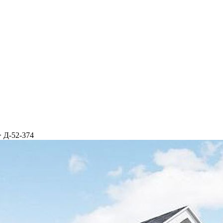
>
Д-52-374