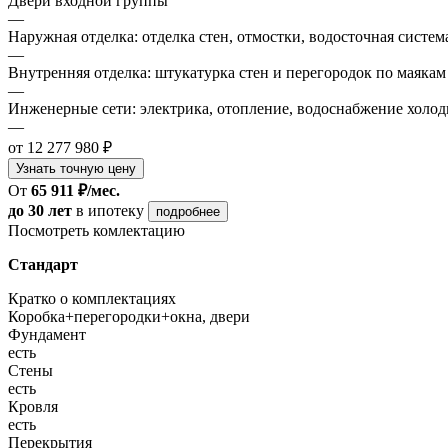
Двери входной группы
—
Наружная отделка: отделка стен, отмостки, водосточная систем
—
Внутренняя отделка: штукатурка стен и перегородок по маякам
—
Инженерные сети: электрика, отопление, водоснабжение холодн
—
от 12 277 980 ₽
Узнать точную цену
От
65 911 ₽/мес.
до 30 лет
в ипотеку
подробнее
Посмотреть комлектацию
Стандарт
Кратко о комплектациях
Коробка+перегородки+окна, двери
Фундамент
есть
Стены
есть
Кровля
есть
Перекрытия