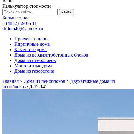
меню
Калькулятор стоимости
Больше о нас
8 (4842) 59-66-11
skdom40@yandex.ru
Проекты и цены
Кирпичные дома
Каменные дома
Дома из керамзитобетонных блоков
Дома из пеноблоков
Монолитные дома
Дома из газобетона
Главная
>
Дома из пеноблоков
>
Двухэтажные дома из
пеноблока
>
Д-52-141