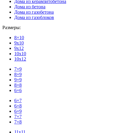
Дома из керамзитобетона
Дома из бетона
Дома из газобетона
Дома из газоблоков
Размеры:
8×10
9x10
9x12
10x10
10x12
7×9
8×9
9×9
8×8
6×6
6×7
6×8
6×9
7×7
7×8
11x11